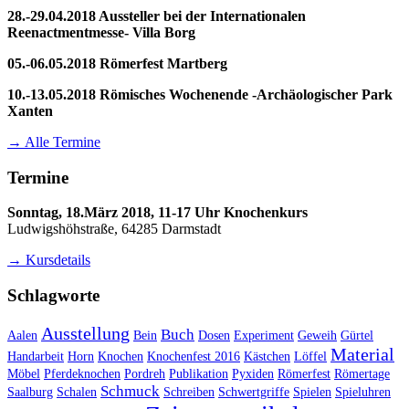
28.-29.04.2018 Aussteller bei der Internationalen
Reenactmentmesse- Villa Borg
05.-06.05.2018 Römerfest Martberg
10.-13.05.2018 Römisches Wochenende -Archäologischer Park
Xanten
→ Alle Termine
Termine
Sonntag, 18.März 2018, 11-17 Uhr Knochenkurs
Ludwigshöhstraße, 64285 Darmstadt
→ Kursdetails
Schlagworte
Ausstellung
Buch
Aalen
Bein
Dosen
Experiment
Geweih
Gürtel
Material
Handarbeit
Horn
Knochen
Knochenfest 2016
Kästchen
Löffel
Möbel
Pferdeknochen
Pordreh
Publikation
Pyxiden
Römerfest
Römertage
Schmuck
Saalburg
Schalen
Schreiben
Schwertgriffe
Spielen
Spieluhren