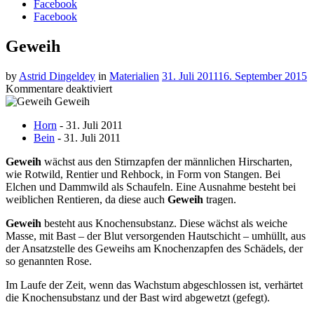
Facebook
Facebook
Geweih
by
Astrid Dingeldey
in
Materialien
31. Juli 2011
16. September 2015
für
Kommentare deaktiviert
Geweih
Geweih
Horn
-
31. Juli 2011
Bein
-
31. Juli 2011
Geweih
wächst aus den Stirnzapfen der männlichen Hirscharten,
wie Rotwild, Rentier und Rehbock, in Form von Stangen. Bei
Elchen und Dammwild als Schaufeln. Eine Ausnahme besteht bei
weiblichen Rentieren, da diese auch
Geweih
tragen.
Geweih
besteht aus Knochensubstanz. Diese wächst als weiche
Masse, mit Bast – der Blut versorgenden Hautschicht – umhüllt, aus
der Ansatzstelle des Geweihs am Knochenzapfen des Schädels, der
so genannten Rose.
Im Laufe der Zeit, wenn das Wachstum abgeschlossen ist, verhärtet
die Knochensubstanz und der Bast wird abgewetzt (gefegt).