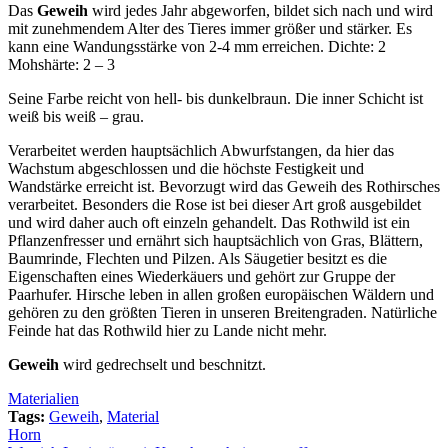
Das
Geweih
wird jedes Jahr abgeworfen, bildet sich nach und wird
mit zunehmendem Alter des Tieres immer größer und stärker. Es
kann eine Wandungsstärke von 2-4 mm erreichen. Dichte: 2
Mohshärte: 2 – 3
Seine Farbe reicht von hell- bis dunkelbraun. Die inner Schicht ist
weiß bis weiß – grau.
Verarbeitet werden hauptsächlich Abwurfstangen, da hier das
Wachstum abgeschlossen und die höchste Festigkeit und
Wandstärke erreicht ist. Bevorzugt wird das Geweih des Rothirsches
verarbeitet. Besonders die Rose ist bei dieser Art groß ausgebildet
und wird daher auch oft einzeln gehandelt. Das Rothwild ist ein
Pflanzenfresser und ernährt sich hauptsächlich von Gras, Blättern,
Baumrinde, Flechten und Pilzen. Als Säugetier besitzt es die
Eigenschaften eines Wiederkäuers und gehört zur Gruppe der
Paarhufer. Hirsche leben in allen großen europäischen Wäldern und
gehören zu den größten Tieren in unseren Breitengraden. Natürliche
Feinde hat das Rothwild hier zu Lande nicht mehr.
Geweih
wird gedrechselt und beschnitzt.
Materialien
Tags:
Geweih
,
Material
Post
Horn