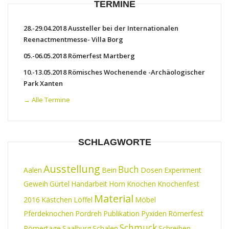
TERMINE
28.-29.04.2018 Aussteller bei der Internationalen
Reenactmentmesse- Villa Borg
05.-06.05.2018 Römerfest Martberg
10.-13.05.2018 Römisches Wochenende -Archäologischer
Park Xanten
→ Alle Termine
SCHLAGWORTE
Ausstellung
Buch
Aalen
Bein
Dosen
Experiment
Geweih
Gürtel
Handarbeit
Horn
Knochen
Knochenfest
Material
2016
Kästchen
Löffel
Möbel
Pferdeknochen
Pordreh
Publikation
Pyxiden
Römerfest
Schmuck
Römertage
Saalburg
Schalen
Schreiben