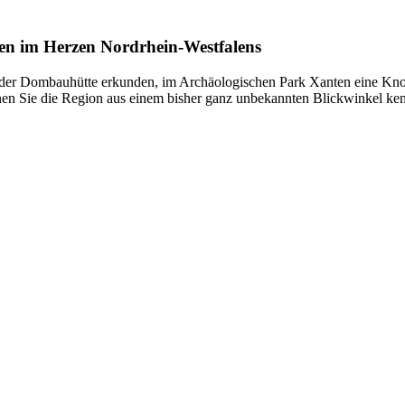
Rhein
ins
ren im Herzen Nordrhein-Westfalens
Revier
er Dombauhütte erkunden, im Archäologischen Park Xanten eine Knoch
rnen Sie die Region aus einem bisher ganz unbekannten Blickwinkel ke