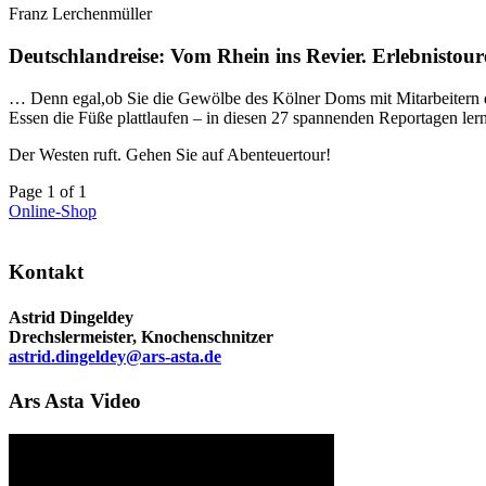
Franz Lerchenmüller
Deutschlandreise: Vom Rhein ins Revier. Erlebnistou
… Denn egal,ob Sie die Gewölbe des Kölner Doms mit Mitarbeitern d
Essen die Füße plattlaufen – in diesen 27 spannenden Reportagen le
Der Westen ruft. Gehen Sie auf Abenteuertour!
Post
Page 1 of 1
navigation
Online-Shop
Kontakt
Astrid Dingeldey
Drechslermeister, Knochenschnitzer
astrid.dingeldey@ars-asta.de
Ars Asta Video