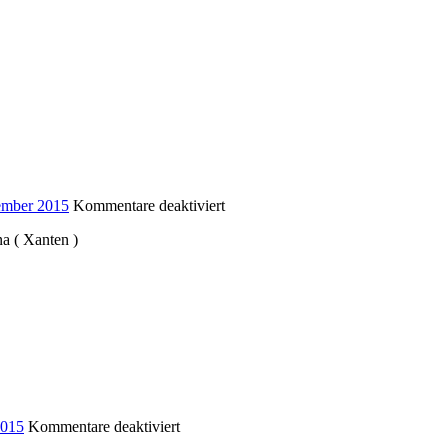
für
ember 2015
Kommentare deaktiviert
Xantener
a ( Xanten )
Berichte
Band
26
für
2015
Kommentare deaktiviert
Vom